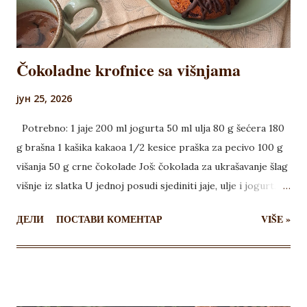
Čokoladne krofnice sa višnjama
јун 25, 2026
Potrebno: 1 jaje 200 ml jogurta 50 ml ulja 80 g šećera 180
g brašna 1 kašika kakaoa 1/2 kesice praška za pecivo 100 g
višanja 50 g crne čokolade Još: čokolada za ukrašavanje šlag
višnje iz slatka U jednoj posudi sjediniti jaje, ulje i jogurt. U
drugoj posudi izmešati šećer, brašno, kakao i prašak za
ДЕЛИ
ПОСТАВИ КОМЕНТАР
VIŠE »
pecivo. Sjediniti obe smese što kraće mešajući. Dodati
očišćene i oceđene višnje i 50 g iseckane čokolade i sve
izmešati kratko. Smesu rasporediti u pleh za krofnice i peći
35 minuta na 175 stepeni. Ohladiti, pa ukrasiti istopljenom
čokoladom. Istopiti čokoladu, sipati u kesu, pa našarati