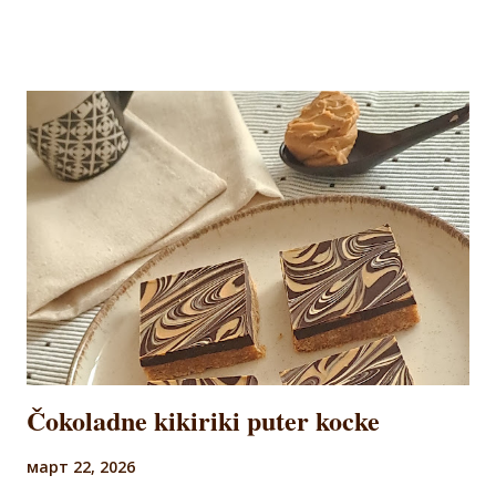
praška za pecivo. Smesu izliti u pleh na pek papir, poravnati
i peći oko 25 minuta na 180 stepeni. Pečenu koru odvojiti
od pek papira i ostaviti da se ohladi. U međuvremenu, dok
se kora peče, skuvati fil. U šerpicu staviti da se zagreva veći
deo mleka i šećer, a u ostatku mleka razmutiti brašno. U
vrelo mleko dodati razmućeno brašno, i skuvati, neprestano
mešajući da se ne bi stvorile grudvice. Pokriti prijanjajućom
folijom i ostaviti da se potpuno ohladi. Ohlađen fil najpre
izmutiti mikserom, a zatim dodati margarin sobne
temperature i sve zajedno umutiti. Iz kore okruglom
modlom (preč...
Čokoladne kikiriki puter kocke
март 22, 2026