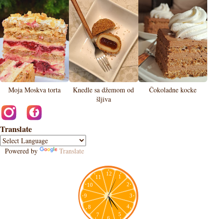
Moja Moskva torta
Knedle sa džemom od
Čokoladne kocke
šljiva
Translate
Powered by
Translate