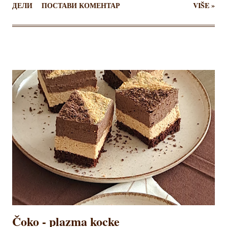
ДЕЛИ
ПОСТАВИ КОМЕНТАР
VIŠE »
ukrašavanje Odvojiti belanca od žumanaca, pa umutiti
belanca sa šećerom u čvrst šne. Dodati jedno po jedno
žumance uz stalno mućenje. Posebno sjediniti brašno,
gustin i kakao, pa umešati u umućena jaja i lagano sjediniti.
Smesu preručiti u pleh obložen pek papirom, poravnati
špatulom i peći oko 25 minuta na 175 stepeni. Pečenu koru
odvojiti od papira, staviti na vlažnu krpu i uviti u rolat, pa
ostaviti da se ohladi. Umutiti krem sa maslacem. Za beli
krem, umutiti slatku pavlaku. Posebno umutiti kiselu
pavlaku sa prah šećerom, pa sjediniti obe pavlake. Ohlađenu
koru poprskati sokom iz kompota ili mlekom, pa premazati
kremom. Preko naneti krem od pavlake - dve kašike ostaviti
za premaz rolata, pa po njemu u d...
Čoko - plazma kocke