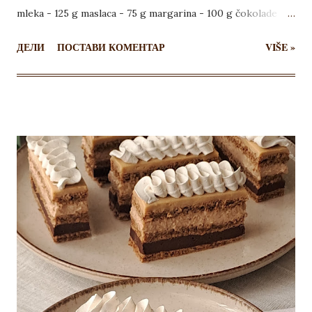
mleka - 125 g maslaca - 75 g margarina - 100 g čokolade
Preliv: - 100 g čokolade - 150 ml mleka za prelivanje kora
ДЕЛИ
ПОСТАВИ КОМЕНТАР
VIŠE »
Za koru, umutiti belanca sa šećerom i prstohvatom soli.
Posebno izmešati kakao, brašno i mlevene pečene lešnike,
pa dodati u umućena belanca i lagano izmešati. U pleh
dimenzija 25x21 cm staviti papir za pečenje, pa preručiti
smesu za koru i poravnati. Peći 20 minuta na 175 stepeni. Na
isti način ispeći još dve kore. Skinuti pek papir i ostaviti ih
da se ohlade. Za fil, u šerpicu staviti veći deo mleka da se
zagreva, a u drugoj posudi umutiti ostatak mleka, žumanca,
šećer i gustin. Skuvati u provrelom mleku uz stalno
mešanje, a zatim pokriti prozirnom folijom i ostaviti da se
ohladi. Ohlađen fil podeliti na dva dela, jedan teži za 100 g.
U manje fila dodati istopljenu čokoladu. Margarin i maslac
so...