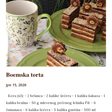
krofnice. Kada se stegne, umutiti šlag i ukrasiti sredinu, a
zatim dodati višnju iz slatka.
Boemska torta
јун 15, 2026
Kora (x3): - 2 belanca - 2 kašike šećera - 1 kašika kakaoa - 1
kašika brašna - 50 g mlevenog pečenog lešnika Fil: - 6
žumanaca - 6 kašika šećera - 5 kašika gustina - 500 ml