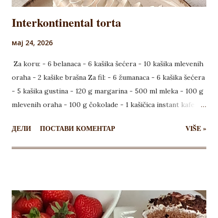
Interkontinental torta
мај 24, 2026
Za koru: - 6 belanaca - 6 kašika šećera - 10 kašika mlevenih
oraha - 2 kašike brašna Za fil: - 6 žumanaca - 6 kašika šećera
- 5 kašika gustina - 120 g margarina - 500 ml mleka - 100 g
mlevenih oraha - 100 g čokolade - 1 kašičica instant kafe Za
dekoraciju: - 50 g šlaga - 100 ml mleka Za koru, belanca
ДЕЛИ
ПОСТАВИ КОМЕНТАР
VIŠE »
umutiti sa šećerom. Lagano umešati mešavinu brašna i
mlevenih oraha. U veliki pleh staviti papir za pečenje,
rastanjiti smesu za koru i peći 25 minuta na 175 stepeni.
Ostaviti da se ohladi. Ja sam pravila jednu koru i presekla je
na tri dela, tako da dobijem šnit tortu. Žumanca sjediniti sa
šećerom, 200 ml mleka (ostatak staviti na šporet da se
zagreva), dodati i gustin, pa izmešati. U zagrejanom mleku