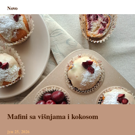
т
Novo
о
в
и
Mafini sa višnjama i kokosom
јун 25, 2026