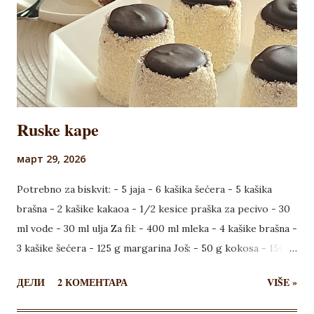
pripremu čokoladnog fila, odvojte 200 ml mleka i u njemu
razmutite puding, a ostatak mleka sa šećerom stavite na
šporet da se zagreva. Skuvajte puding na uobičajen način, pa
u još vreo dodajte izlomlje...
Ruske kape
март 29, 2026
Potrebno za biskvit: - 5 jaja - 6 kašika šećera - 5 kašika
brašna - 2 kašike kakaoa - 1/2 kesice praška za pecivo - 30
ml vode - 30 ml ulja Za fil: - 400 ml mleka - 4 kašike brašna -
3 kašike šećera - 125 g margarina Još: - 50 g kokosa - 150 g
čokolade Za koru, umutiti belanca sa šećerom, pa dodati
ДЕЛИ
2 КОМЕНТАРА
VIŠE »
jedno po jedno žumance, neprestano muteći. Dodati
mešavinu vode i ulja i umešati mešavinu brašna, kakaoa i