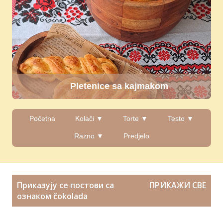
Karamel keks kolač
Početna
Kolači ▼
Torte ▼
Testo ▼
Razno ▼
Predjelo
П
Приказују се постови са
ПРИКАЖИ СВЕ
о
ознаком
čokolada
с