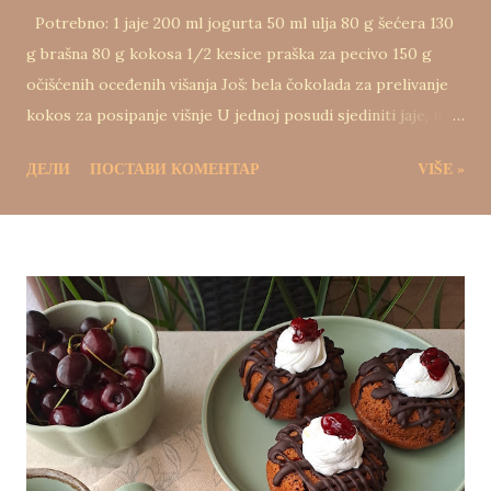
Potrebno: 1 jaje 200 ml jogurta 50 ml ulja 80 g šećera 130
g brašna 80 g kokosa 1/2 kesice praška za pecivo 150 g
očišćenih oceđenih višanja Još: bela čokolada za prelivanje
kokos za posipanje višnje U jednoj posudi sjediniti jaje, ulje
i jogurt. U drugoj posudi izmešati šećer, brašno, kokos i
ДЕЛИ
ПОСТАВИ КОМЕНТАР
VIŠE »
prašak za pecivo. Sjediniti obe smese što kraće mešajući.
Dodati očišćene i oceđene višnje i sve izmešati kratko.
Kalup za mafine obložiti papirnatim korpicama, pa
rasporediti smesu. Peći oko 35 minuta na 175 stepeni.
Ohlađene ukrasiti belom čokoladom ili samo posuti
kokosom i prah šećerom.