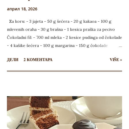
април 18, 2026
Za koru: - 3 jajeta - 50 g šećera - 20 g kakaoa - 100 g
mlevenih oraha - 30 g brašna - 1 kesica praška za pecivo
Čokoladni fil: - 700 ml mleka - 2 kesice pudinga od čokolade
- 4 kašike šećera - 100 g margarina - 150 g čokolade
Plazma fil: - 200 ml slatke pavlake - 200 ml pavlake - 80 g
ДЕЛИ
2 КОМЕНТАРА
VIŠE »
šećera u prahu - 250 g mlevene plazme - 50 ml mleka Za
koricu, odvojiti žumanca od belanaca, pa belanca umutiti sa
šećerom. Dodavati jedno po jedno žumance, neprestano
muteći. Posebno sjediniti brašno, kakao, prašak za pecivo i
mlevene orahe, pa dodati u umućena jaja. Sjediniti kratko
najslabijom brzinom miksera, a onda i špatulom. Sipati u
pleh dimenzija 28x19 obložen papirom za pečenje,
poravnati i peći oko 25 minuta na 175 stepeni. Pečenu koru
zajedno sa papirom ostaviti na rešetci za hlađenje. Za