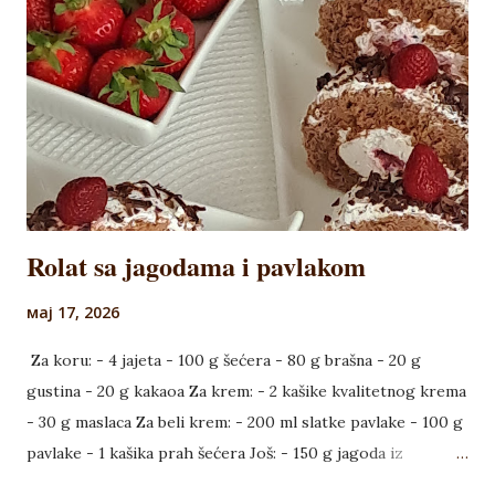
skuvati uz mešanje žicom, pa skloniti sa šporeta, pokriti
prozirnom folijom i ostaviti da se ohladi. Ohlađeni fil
sjediniti sa margarinom, pa podeliti na tri dela, tako da je
jedan deo malo veći. U taj deo dodati razmućenu instant
kafu. U jedan deo dodati istopljenu čokoladu, a u drugi ...
Rolat sa jagodama i pavlakom
мај 17, 2026
Za koru: - 4 jajeta - 100 g šećera - 80 g brašna - 20 g
gustina - 20 g kakaoa Za krem: - 2 kašike kvalitetnog krema
- 30 g maslaca Za beli krem: - 200 ml slatke pavlake - 100 g
pavlake - 1 kašika prah šećera Još: - 150 g jagoda iz
kompota - 30 g rendane čokolade - par jagoda za