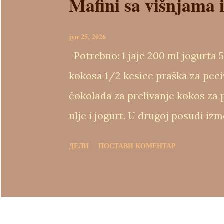
Mafini sa višnjama 
в
и
јун 25, 2026
Potrebno: 1 jaje 200 ml jogurta 5
kokosa 1/2 kesice praška za peciv
čokolada za prelivanje kokos za p
ulje i jogurt. U drugoj posudi izm
Sjediniti obe smese što kraće meš
ДЕЛИ
ПОСТАВИ КОМЕНТАР
izmešati kratko. Kalup za mafine
rasporediti smesu. Peći oko 35 m
čokoladom ili samo posuti kokos