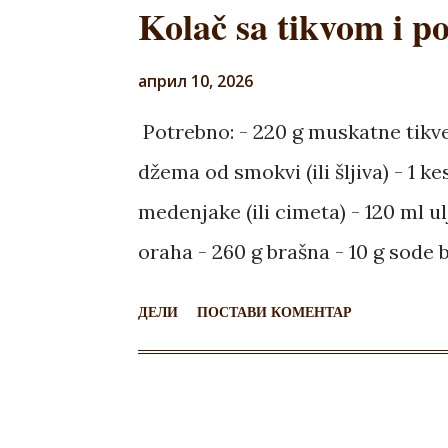
Kolač sa tikvom i 
април 10, 2026
Potrebno: - 220 g muskatne tikve
džema od smokvi (ili šljiva) - 1 ke
medenjake (ili cimeta) - 120 ml u
oraha - 260 g brašna - 10 g sode 
šljiva) - 100 g seckanih pekana
ДЕЛИ
ПОСТАВИ КОМЕНТАР
(možete je i pre upotrebe držati 
Iseći je na četvrtine, pa svaku č
ubaciti u blender. Tikvu takođe i