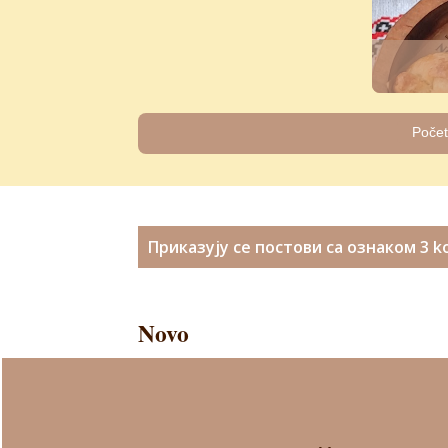
Poče
П
Приказују се постови са ознаком
3 ko
о
с
Novo
т
о