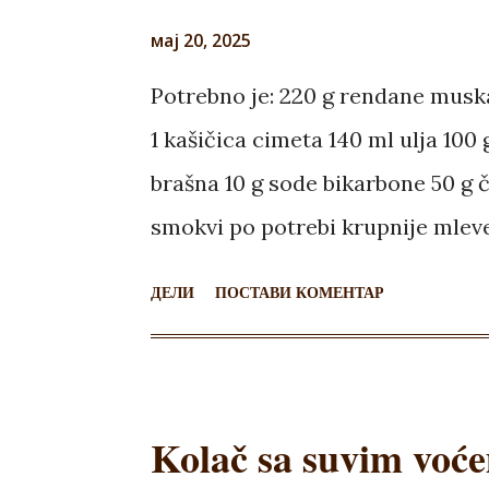
prohlađenom glazurom. ​Ostaviti u
мај 20, 2025
Potrebno je: 220 g rendane muskat
1 kašičica cimeta 140 ml ulja 100
brašna 10 g sode bikarbone 50 g 
smokvi po potrebi krupnije mlev
muskatnu tikvu, šećer, vanilin še
ДЕЛИ
ПОСТАВИ КОМЕНТАР
čokoladne dugmiće i ulje, pa iz
bikarbonom. Rernu zagrejati na 1
20x30 obložen pek papirom. Kašik
Kolač sa suvim voć
vazduha (ja sam rukama poravnala
Premazati džemom od smokvi, posu