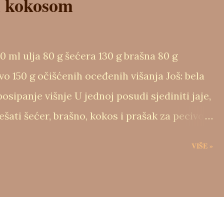
i kokosom
0 ml ulja 80 g šećera 130 g brašna 80 g
o 150 g očišćenih oceđenih višanja Još: bela
osipanje višnje U jednoj posudi sjediniti jaje,
ešati šećer, brašno, kokos i prašak za pecivo.
ajući. Dodati očišćene i oceđene višnje i sve
VIŠE »
 obložiti papirnatim korpicama, pa
inuta na 175 stepeni. Ohlađene ukrasiti belom
om i prah šećerom.