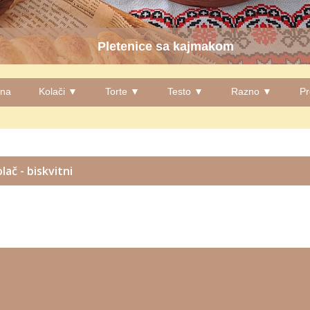
Pletenice sa kajmakom
tna
Kolači ▼
Torte ▼
Testo ▼
Razno ▼
Pr
lač - biskvitni