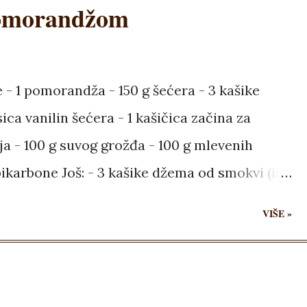
pomorandžom
 - 1 pomorandža - 150 g šećera - 3 kašike
sica vanilin šećera - 1 kašičica začina za
lja - 100 g suvog grožđa - 100 g mlevenih
bikarbone Još: - 3 kašike džema od smokvi (ili
 Pomorandžu zajedno sa korom dobro oprati
VIŠE »
pola sata u rastvoru sode bikarbone i vode).
etvrtinu na pola. Proveriti da nema semenki, pa
seći na kocke, ubaciti u blender i sve zajedno