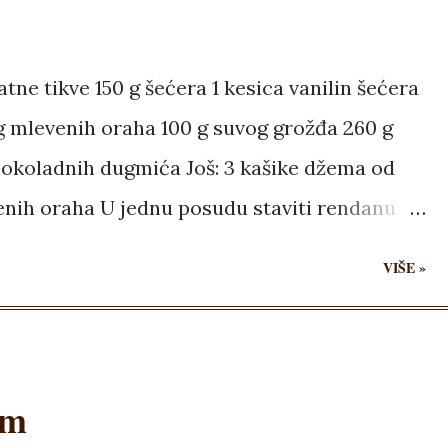
 frižider da se ohladi, pa seći na kocke.
ne tikve 150 g šećera 1 kesica vanilin šećera
 g mlevenih oraha 100 g suvog grožđa 260 g
čokoladnih dugmića Još: 3 kašike džema od
enih oraha U jednu posudu staviti rendanu
ćer, cimet, mlevene orahe, suvo grožđe,
VIŠE »
mešati. Dodati brašno izmešano sa sodom
80 stepeni. Smesu staviti u pleh dimenzija
om je poravnati i pritisnuti da nema
em
). Staviti da se peče oko 35 minuta.
ti orasima, pa vratiti još 7 minuta da se