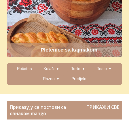
Pletenice sa kajmakom
Početna
Kolači ▼
Torte ▼
Testo ▼
Razno ▼
Predjelo
П
Приказују се постови са
ПРИКАЖИ СВЕ
о
ознаком
mango
с