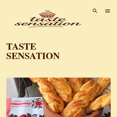
Пређи на главни садржај
TASTE
SENSATION