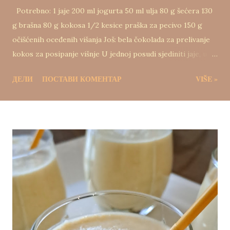
Potrebno: 1 jaje 200 ml jogurta 50 ml ulja 80 g šećera 130
g brašna 80 g kokosa 1/2 kesice praška za pecivo 150 g
očišćenih oceđenih višanja Još: bela čokolada za prelivanje
kokos za posipanje višnje U jednoj posudi sjediniti jaje, ulje
i jogurt. U drugoj posudi izmešati šećer, brašno, kokos i
ДЕЛИ
ПОСТАВИ КОМЕНТАР
VIŠE »
prašak za pecivo. Sjediniti obe smese što kraće mešajući.
Dodati očišćene i oceđene višnje i sve izmešati kratko.
Kalup za mafine obložiti papirnatim korpicama, pa
rasporediti smesu. Peći oko 35 minuta na 175 stepeni.
Ohlađene ukrasiti belom čokoladom ili samo posuti
kokosom i prah šećerom.