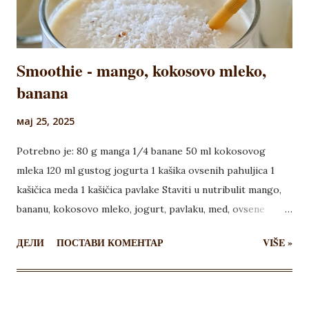
Smoothie - mango, kokosovo mleko,
banana
мај 25, 2025
Potrebno je: 80 g manga 1/4 banane 50 ml kokosovog
mleka 120 ml gustog jogurta 1 kašika ovsenih pahuljica 1
kašičica meda 1 kašičica pavlake Staviti u nutribulit mango,
bananu, kokosovo mleko, jogurt, pavlaku, med, ovsene
pahuljice. Miksati dok se ne dobije kremasta smesa. Sipati u
ДЕЛИ
ПОСТАВИ КОМЕНТАР
VIŠE »
čašu, možete posuti kokosom i poslužite.