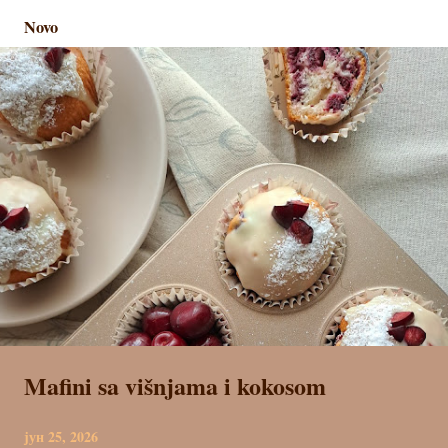
т
Novo
о
в
и
Mafini sa višnjama i kokosom
јун 25, 2026